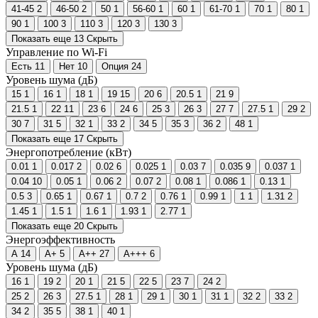
41-45
2
46-50
2
50
1
56-60
1
60
1
61-70
1
70
1
80
1
90
1
100
3
110
3
120
3
130
3
Показать еще 13
Скрыть
Управление по Wi-Fi
Есть
11
Нет
10
Опция
24
Уровень шума (дБ)
15
1
16
1
18
1
19
15
20
6
20.5
1
21
9
21.5
1
22
11
23
6
24
6
25
3
26
3
27
7
27.5
1
29
2
30
7
31
5
32
1
33
2
34
5
35
3
36
2
48
1
Показать еще 17
Скрыть
Энергопотребление (кВт)
0.01
1
0.017
2
0.02
6
0.025
1
0.03
7
0.035
9
0.037
1
0.04
10
0.05
1
0.06
2
0.07
2
0.08
1
0.086
1
0.13
1
0.5
3
0.65
1
0.67
1
0.7
2
0.76
1
0.99
1
1
1
1.31
2
1.45
1
1.5
1
1.6
1
1.93
1
2.77
1
Показать еще 20
Скрыть
Энергоэффективность
A
14
A+
5
A++
27
A+++
6
Уровень шума (дБ)
16
1
19
2
20
1
21
5
22
5
23
7
24
2
25
2
26
3
27.5
1
28
1
29
1
30
1
31
1
32
2
33
2
34
2
35
5
38
1
40
1