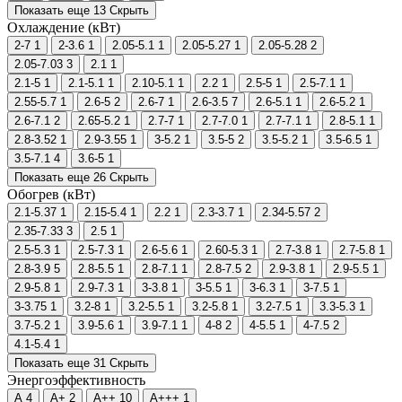
Показать еще 13
Скрыть
Охлаждение (кВт)
2-7
1
2-3.6
1
2.05-5.1
1
2.05-5.27
1
2.05-5.28
2
2.05-7.03
3
2.1
1
2.1-5
1
2.1-5.1
1
2.10-5.1
1
2.2
1
2.5-5
1
2.5-7.1
1
2.55-5.7
1
2.6-5
2
2.6-7
1
2.6-3.5
7
2.6-5.1
1
2.6-5.2
1
2.6-7.1
2
2.65-5.2
1
2.7-7
1
2.7-7.0
1
2.7-7.1
1
2.8-5.1
1
2.8-3.52
1
2.9-3.55
1
3-5.2
1
3.5-5
2
3.5-5.2
1
3.5-6.5
1
3.5-7.1
4
3.6-5
1
Показать еще 26
Скрыть
Обогрев (кВт)
2.1-5.37
1
2.15-5.4
1
2.2
1
2.3-3.7
1
2.34-5.57
2
2.35-7.33
3
2.5
1
2.5-5.3
1
2.5-7.3
1
2.6-5.6
1
2.60-5.3
1
2.7-3.8
1
2.7-5.8
1
2.8-3.9
5
2.8-5.5
1
2.8-7.1
1
2.8-7.5
2
2.9-3.8
1
2.9-5.5
1
2.9-5.8
1
2.9-7.3
1
3-3.8
1
3-5.5
1
3-6.3
1
3-7.5
1
3-3.75
1
3.2-8
1
3.2-5.5
1
3.2-5.8
1
3.2-7.5
1
3.3-5.3
1
3.7-5.2
1
3.9-5.6
1
3.9-7.1
1
4-8
2
4-5.5
1
4-7.5
2
4.1-5.4
1
Показать еще 31
Скрыть
Энергоэффективность
A
4
A+
2
A++
10
A+++
1