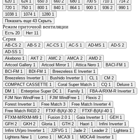
620
1
624
1
650
3
660
2
680
1
700
5
710
1
714
2
720
1
750
1
800
1
840
1
864
1
900
1
936
2
990
1
1038
1
1074
1
1280
1
Показать еще 43
Скрыть
Режим приточной вентиляции
Есть
20
Нет
11
Серия
AB-CS
2
AB-S
2
AC-CS
1
AC-S
1
AD-MS
1
AD-S
2
AD-SS
1
Akebono
1
AKT
2
AMC
2
AMCA
2
AMD
2
Artcool Gallery
1
Artcool Mirror
1
Attica Nero
1
BACI-FM
1
BCI-FM
1
BDI-FM
1
Breezeless E Inverter
1
Breezeless Inverter
1
Bushido Inverter
1
CL
1
CM
2
COMPACT CASSETTE
1
Coral Super Match
1
CQ
1
Deluxe
1
DM
1
Enterprise Super DC
1
Family
1
FBA-A/RXM-R Inverter
1
FJM Non WindFree
1
FJM WindFree
1
Flexis
2
Forest Inverter
1
Free Match
3
Free Match Inverter
4
Free Match R410
2
FTXF-B(A)/-30
2
FTXF-B(A)/-40
1
FTXM-M/RXM-M9
1
Fusion 2.0
1
Gaia Inverter
1
GEH
1
GFH
2
GKH
2
Gloria
1
GTH
2
Haori
1
Infini Inverter
1
Infini UVpro Inverter
1
J2FVG
1
Jade
2
Leader
2
Lightera
1
Lightera New
1
Lomo
1
MCA3I
1
MDCA4I Inverter
1