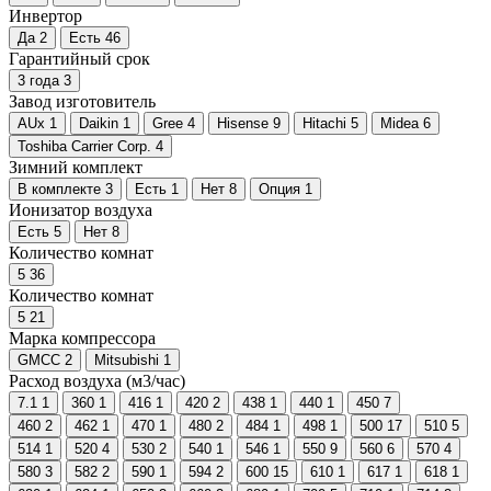
Инвертор
Да
2
Есть
46
Гарантийный срок
3 года
3
Завод изготовитель
AUx
1
Daikin
1
Gree
4
Hisense
9
Hitachi
5
Midea
6
Toshiba Carrier Corp.
4
Зимний комплект
В комплекте
3
Есть
1
Нет
8
Опция
1
Ионизатор воздуха
Есть
5
Нет
8
Количество комнат
5
36
Количество комнат
5
21
Марка компрессора
GMCC
2
Mitsubishi
1
Расход воздуха (м3/час)
7.1
1
360
1
416
1
420
2
438
1
440
1
450
7
460
2
462
1
470
1
480
2
484
1
498
1
500
17
510
5
514
1
520
4
530
2
540
1
546
1
550
9
560
6
570
4
580
3
582
2
590
1
594
2
600
15
610
1
617
1
618
1