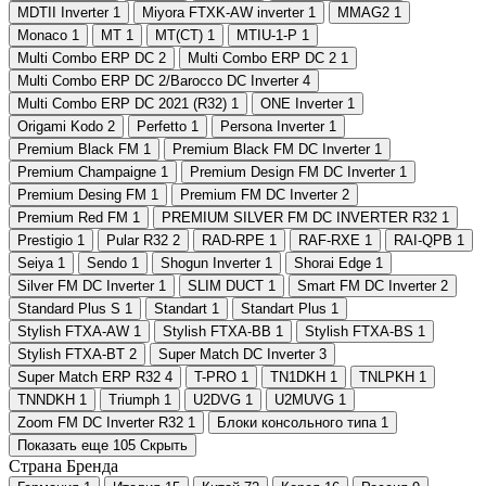
MDTII Inverter
1
Miyora FTXK-AW inverter
1
MMAG2
1
Monaco
1
MT
1
MT(CT)
1
MTIU-1-P
1
Multi Combo ERP DC
2
Multi Combo ERP DC 2
1
Multi Combo ERP DC 2/Barocco DC Inverter
4
Multi Сombo ERP DC 2021 (R32)
1
ONE Inverter
1
Origami Kodo
2
Perfetto
1
Persona Inverter
1
Premium Black FM
1
Premium Black FM DC Inverter
1
Premium Champaigne
1
Premium Design FM DC Inverter
1
Premium Desing FM
1
Premium FM DC Inverter
2
Premium Red FM
1
PREMIUM SILVER FM DC INVERTER R32
1
Prestigio
1
Pular R32
2
RAD-RPE
1
RAF-RXE
1
RAI-QPB
1
Seiya
1
Sendo
1
Shogun Inverter
1
Shorai Edge
1
Silver FM DC Inverter
1
SLIM DUCT
1
Smart FM DC Inverter
2
Standard Plus S
1
Standart
1
Standart Plus
1
Stylish FTXA-AW
1
Stylish FTXA-BB
1
Stylish FTXA-BS
1
Stylish FTXA-BT
2
Super Match DC Inverter
3
Super Match ERP R32
4
T-PRO
1
TN1DKH
1
TNLPKH
1
TNNDKH
1
Triumph
1
U2DVG
1
U2MUVG
1
Zoom FM DC Inverter R32
1
Блоки консольного типа
1
Показать еще 105
Скрыть
Страна Бренда