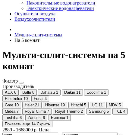
Накопительные водонагреватели
Электрические водонагреватели
Осушители воздуха
Воздухоочистители
Мульти-сплит-системы
На 5 комнат
Мульти-сплит-системы на 5
комнат
Фильтр
Производитель
AUX
6
Ballu
8
Dahatsu
1
Daikin
11
Ecoclima
1
Electrolux
10
Funai
4
Gree
10
Haier
21
Hisense
19
Hitachi
5
LG
11
MDV
5
Midea
7
Royal Clima
7
Royal Thermo
2
Samsung
5
TCL
4
Toshiba
6
Zanussi
6
Бирюса
1
Показать еще 14
Скрыть
2889
-
1668000
р.
Цена