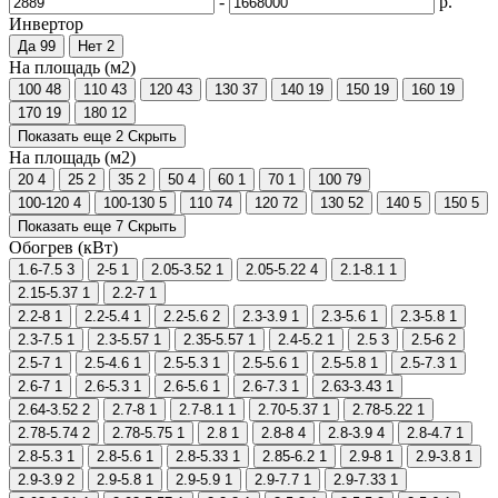
-
р.
Инвертор
Да
99
Нет
2
На площадь (м2)
100
48
110
43
120
43
130
37
140
19
150
19
160
19
170
19
180
12
Показать еще 2
Скрыть
На площадь (м2)
20
4
25
2
35
2
50
4
60
1
70
1
100
79
100-120
4
100-130
5
110
74
120
72
130
52
140
5
150
5
Показать еще 7
Скрыть
Обогрев (кВт)
1.6-7.5
3
2-5
1
2.05-3.52
1
2.05-5.22
4
2.1-8.1
1
2.15-5.37
1
2.2-7
1
2.2-8
1
2.2-5.4
1
2.2-5.6
2
2.3-3.9
1
2.3-5.6
1
2.3-5.8
1
2.3-7.5
1
2.3-5.57
1
2.35-5.57
1
2.4-5.2
1
2.5
3
2.5-6
2
2.5-7
1
2.5-4.6
1
2.5-5.3
1
2.5-5.6
1
2.5-5.8
1
2.5-7.3
1
2.6-7
1
2.6-5.3
1
2.6-5.6
1
2.6-7.3
1
2.63-3.43
1
2.64-3.52
2
2.7-8
1
2.7-8.1
1
2.70-5.37
1
2.78-5.22
1
2.78-5.74
2
2.78-5.75
1
2.8
1
2.8-8
4
2.8-3.9
4
2.8-4.7
1
2.8-5.3
1
2.8-5.6
1
2.8-5.33
1
2.85-6.2
1
2.9-8
1
2.9-3.8
1
2.9-3.9
2
2.9-5.8
1
2.9-5.9
1
2.9-7.7
1
2.9-7.33
1