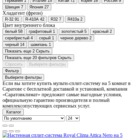
Германия
1
Италия
15
Китай
72
Корея
16
Россия
9
Швеция
7
Япония
27
Хладагент (фреон)
R-32
91
R-410A
42
R32
7
R410a
2
Цвет внутреннего блока
белый
58
графитовый
1
золотистый
5
красный
2
серебристый
4
серый
1
черное дерево
2
черный
14
шампань
1
Показать еще 2
Скрыть
Показать еще 20 фильтров
Скрыть
Сбросить
Выберите фильтры
Фильтр
Выберите фильтры
Если вы хотите купить мульти-сплит-систему на 5 комнат в
Саратове с бесплатной доставкой и установкой, компания
«Саратовклимат» предложит самые выгодные условия,
официальную гарантию производителя и полный
комплексопуствующих сервисных услуг.
Каталог