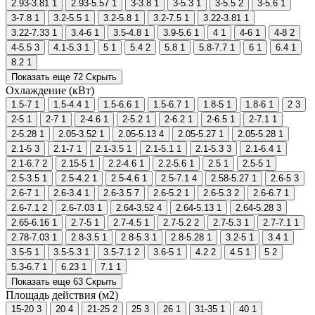
2.93-3.81
1
2.93-5.57
1
3-3.8
1
3-5.3
1
3-5.5
2
3-5.6
1
3-7.8
1
3.2-5.5
1
3.2-5.8
1
3.2-7.5
1
3.22-3.81
1
3.22-7.33
1
3.4-6
1
3.5-4.8
1
3.9-5.6
1
4
1
4-6
1
4-8
2
4-5.5
3
4.1-5.3
1
5
1
5.4
2
5.8
1
5.8-7.7
1
6
1
6.4
1
8.2
1
Показать еще 72
Скрыть
Охлаждение (кВт)
1.5-7
1
1.5-4.4
1
1.5-6.6
1
1.5-6.7
1
1.8-5
1
1.8-6
1
2
3
2-5
1
2-7
1
2-4.6
1
2-5.2
1
2-6.2
1
2-6.5
1
2-7.1
1
2-5.28
1
2.05-3.52
1
2.05-5.13
4
2.05-5.27
1
2.05-5.28
1
2.1-5
3
2.1-7
1
2.1-3.5
1
2.1-5.1
1
2.1-5.3
3
2.1-6.4
1
2.1-6.7
2
2.15-5
1
2.2-4.6
1
2.2-5.6
1
2.5
1
2.5-5
1
2.5-3.5
1
2.5-4.2
1
2.5-4.6
1
2.5-7.1
4
2.58-5.27
1
2.6-5
3
2.6-7
1
2.6-3.4
1
2.6-3.5
7
2.6-5.2
1
2.6-5.3
2
2.6-6.7
1
2.6-7.1
2
2.6-7.03
1
2.64-3.52
4
2.64-5.13
1
2.64-5.28
3
2.65-6.16
1
2.7-5
1
2.7-4.5
1
2.7-5.2
2
2.7-5.3
1
2.7-7.1
1
2.78-7.03
1
2.8-3.5
1
2.8-5.3
1
2.8-5.28
1
3.2-5
1
3.4
1
3.5-5
1
3.5-5.3
1
3.5-7.1
2
3.6-5
1
4.2
2
4.5
1
5
2
5.3-6.7
1
6.23
1
7.1
1
Показать еще 63
Скрыть
Площадь действия (м2)
15-20
3
20
4
21-25
2
25
3
26
1
31-35
1
40
1