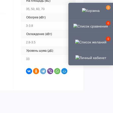
На площадь (м2)
0
35, 50, 60, 70
Обогрев (кВт)
0
3-3.8
Охлаждение (кВт)
0
2.8-3.5
Уровень шума (дБ)
33