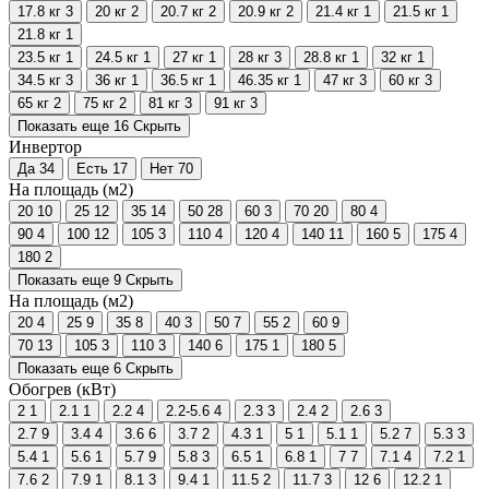
17.8 кг
3
20 кг
2
20.7 кг
2
20.9 кг
2
21.4 кг
1
21.5 кг
1
21.8 кг
1
23.5 кг
1
24.5 кг
1
27 кг
1
28 кг
3
28.8 кг
1
32 кг
1
34.5 кг
3
36 кг
1
36.5 кг
1
46.35 кг
1
47 кг
3
60 кг
3
65 кг
2
75 кг
2
81 кг
3
91 кг
3
Показать еще 16
Скрыть
Инвертор
Да
34
Есть
17
Нет
70
На площадь (м2)
20
10
25
12
35
14
50
28
60
3
70
20
80
4
90
4
100
12
105
3
110
4
120
4
140
11
160
5
175
4
180
2
Показать еще 9
Скрыть
На площадь (м2)
20
4
25
9
35
8
40
3
50
7
55
2
60
9
70
13
105
3
110
3
140
6
175
1
180
5
Показать еще 6
Скрыть
Обогрев (кВт)
2
1
2.1
1
2.2
4
2.2-5.6
4
2.3
3
2.4
2
2.6
3
2.7
9
3.4
4
3.6
6
3.7
2
4.3
1
5
1
5.1
1
5.2
7
5.3
3
5.4
1
5.6
1
5.7
9
5.8
3
6.5
1
6.8
1
7
7
7.1
4
7.2
1
7.6
2
7.9
1
8.1
3
9.4
1
11.5
2
11.7
3
12
6
12.2
1