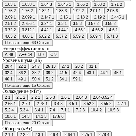
1.63
1
1.638
1
1.64
3
1.645
1
1.66
2
1.68
2
1.71
2
1.75
2
1.76
2
1.82
1
1.88
3
1.92
2
2.01
1
2.05
6
2.09
1
2.099
1
2.147
1
2.15
1
2.18
2
2.19
2
2.445
1
2.51
2
2.756
1
3.24
1
3.3
1
3.5
3
3.57
2
3.58
2
3.72
2
3.812
1
4.42
1
4.44
1
4.55
1
4.56
2
4.6
1
4.63
2
4.68
1
5.02
2
5.37
2
5.59
2
5.69
4
5.71
3
Показать еще 63
Скрыть
Энергоэффективность
A
49
A++
14
B
7
C
9
Уровень шума (дБ)
20
4
22
2
24
7
26
13
27
1
28
2
31
1
32
4
36
2
38
2
39
2
41
5
42
4
43
1
44
1
45
1
46
1
49
1
50
4
51
2
54
1
59
1
Показать еще 15
Скрыть
Охлаждение (кВт)
2
1
2.1
2
2.2
1
2.5
3
2.6
1
2.64
3
2.64-3.52
4
2.65
1
2.7
1
2.78
1
3.4
3
3.5
1
3.52
2
3.55
2
4.7
1
5.2
4
5.3
4
6.4
1
7
4
7.1
1
7.2
3
10.4
2
10.5
3
10.6
1
14
3
14.1
3
17.6
6
Показать еще 20
Скрыть
Обогрев (кВт)
2.1
1
2.2
2
2.3
1
2.6
4
2.64
1
2.75
1
2.78
4