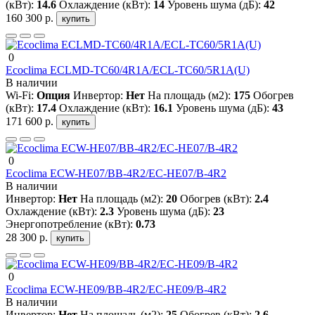
(кВт):
14.6
Охлаждение (кВт):
14
Уровень шума (дБ):
42
160 300 р.
купить
0
Ecoclima ECLMD-TC60/4R1A/ECL-TC60/5R1A(U)
В наличии
Wi-Fi:
Опция
Инвертор:
Нет
На площадь (м2):
175
Обогрев
(кВт):
17.4
Охлаждение (кВт):
16.1
Уровень шума (дБ):
43
171 600 р.
купить
0
Ecoclima ECW-HE07/BB-4R2/EC-HE07/B-4R2
В наличии
Инвертор:
Нет
На площадь (м2):
20
Обогрев (кВт):
2.4
Охлаждение (кВт):
2.3
Уровень шума (дБ):
23
Энергопотребление (кВт):
0.73
28 300 р.
купить
0
Ecoclima ECW-HE09/BB-4R2/EC-HE09/B-4R2
В наличии
Инвертор:
Нет
На площадь (м2):
25
Обогрев (кВт):
2.6