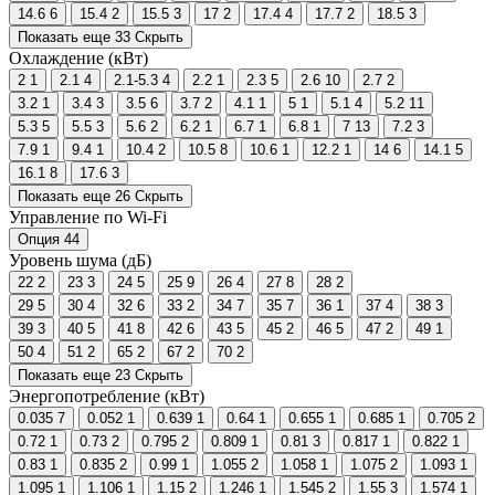
14.6
6
15.4
2
15.5
3
17
2
17.4
4
17.7
2
18.5
3
Показать еще 33
Скрыть
Охлаждение (кВт)
2
1
2.1
4
2.1-5.3
4
2.2
1
2.3
5
2.6
10
2.7
2
3.2
1
3.4
3
3.5
6
3.7
2
4.1
1
5
1
5.1
4
5.2
11
5.3
5
5.5
3
5.6
2
6.2
1
6.7
1
6.8
1
7
13
7.2
3
7.9
1
9.4
1
10.4
2
10.5
8
10.6
1
12.2
1
14
6
14.1
5
16.1
8
17.6
3
Показать еще 26
Скрыть
Управление по Wi-Fi
Опция
44
Уровень шума (дБ)
22
2
23
3
24
5
25
9
26
4
27
8
28
2
29
5
30
4
32
6
33
2
34
7
35
7
36
1
37
4
38
3
39
3
40
5
41
8
42
6
43
5
45
2
46
5
47
2
49
1
50
4
51
2
65
2
67
2
70
2
Показать еще 23
Скрыть
Энергопотребление (кВт)
0.035
7
0.052
1
0.639
1
0.64
1
0.655
1
0.685
1
0.705
2
0.72
1
0.73
2
0.795
2
0.809
1
0.81
3
0.817
1
0.822
1
0.83
1
0.835
2
0.99
1
1.055
2
1.058
1
1.075
2
1.093
1
1.095
1
1.106
1
1.15
2
1.246
1
1.545
2
1.55
3
1.574
1