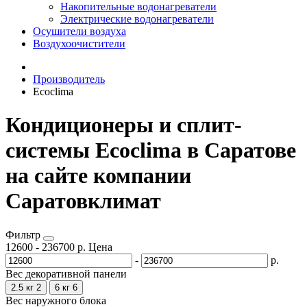
Накопительные водонагреватели
Электрические водонагреватели
Осушители воздуха
Воздухоочистители
Производитель
Ecoclima
Кондиционеры и сплит-
системы Ecoclima в Саратове
на сайте компании
Саратовклимат
Фильтр
12600
-
236700
р.
Цена
-
р.
Вес декоративной панели
2.5 кг
2
6 кг
6
Вес наружного блока