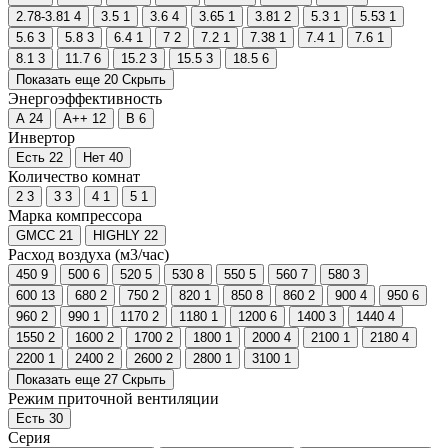
2.78-3.81
4
3.5
1
3.6
4
3.65
1
3.81
2
5.3
1
5.53
1
5.6
3
5.8
3
6.4
1
7
2
7.2
1
7.38
1
7.4
1
7.6
1
8.1
3
11.7
6
15.2
3
15.5
3
18.5
6
Показать еще 20
Скрыть
Энергоэффективность
A
24
A++
12
B
6
Инвертор
Есть
22
Нет
40
Количество комнат
2
3
3
3
4
1
5
1
Марка компрессора
GMCC
21
HIGHLY
22
Расход воздуха (м3/час)
450
9
500
6
520
5
530
8
550
5
560
7
580
3
600
13
680
2
750
2
820
1
850
8
860
2
900
4
950
6
960
2
990
1
1170
2
1180
1
1200
6
1400
3
1440
4
1550
2
1600
2
1700
2
1800
1
2000
4
2100
1
2180
4
2200
1
2400
2
2600
2
2800
1
3100
1
Показать еще 27
Скрыть
Режим приточной вентиляции
Есть
30
Серия