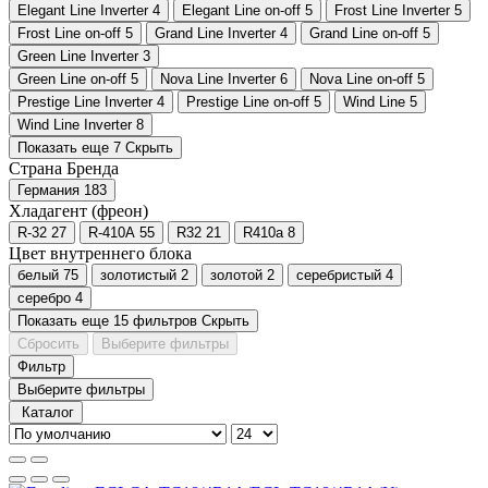
Elegant Line Inverter
4
Elegant Line on-off
5
Frost Line Inverter
5
Frost Line on-off
5
Grand Line Inverter
4
Grand Line on-off
5
Green Line Inverter
3
Green Line on-off
5
Nova Line Inverter
6
Nova Line on-off
5
Prestige Line Inverter
4
Prestige Line on-off
5
Wind Line
5
Wind Line Inverter
8
Показать еще 7
Скрыть
Страна Бренда
Германия
183
Хладагент (фреон)
R-32
27
R-410A
55
R32
21
R410a
8
Цвет внутреннего блока
белый
75
золотистый
2
золотой
2
серебристый
4
серебро
4
Показать еще 15 фильтров
Скрыть
Сбросить
Выберите фильтры
Фильтр
Выберите фильтры
Каталог