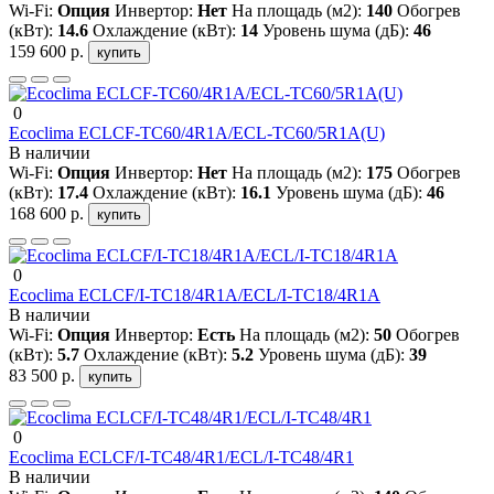
Wi-Fi:
Опция
Инвертор:
Нет
На площадь (м2):
140
Обогрев
(кВт):
14.6
Охлаждение (кВт):
14
Уровень шума (дБ):
46
159 600 р.
купить
0
Ecoclima ECLCF-TC60/4R1A/ECL-TC60/5R1A(U)
В наличии
Wi-Fi:
Опция
Инвертор:
Нет
На площадь (м2):
175
Обогрев
(кВт):
17.4
Охлаждение (кВт):
16.1
Уровень шума (дБ):
46
168 600 р.
купить
0
Ecoclima ECLCF/I-TC18/4R1A/ECL/I-TC18/4R1A
В наличии
Wi-Fi:
Опция
Инвертор:
Есть
На площадь (м2):
50
Обогрев
(кВт):
5.7
Охлаждение (кВт):
5.2
Уровень шума (дБ):
39
83 500 р.
купить
0
Ecoclima ECLCF/I-TC48/4R1/ECL/I-TC48/4R1
В наличии