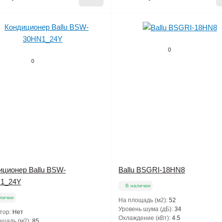
0
0
иционер Ballu BSW-
Ballu BSGRI-18HN8
1_24Y
В наличии
личии
На площадь (м2):
52
Уровень шума (дБ):
34
тор:
Нет
Охлаждение (кВт):
4.5
щадь (м2):
85