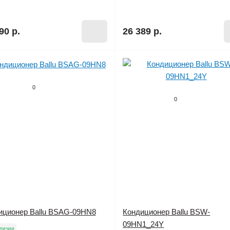
90 р.
26 389 р.
0
0
иционер Ballu BSAG-09HN8
Кондиционер Ballu BSW-
09HN1_24Y
личии