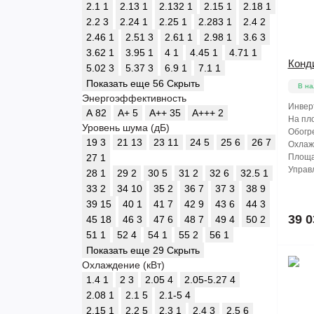
2.1
1
2.13
1
2.132
1
2.15
1
2.18
1
2.2
3
2.24
1
2.25
1
2.283
1
2.4
2
2.46
1
2.51
3
2.61
1
2.98
1
3.6
3
3.62
1
3.95
1
4
1
4.45
1
4.71
1
Конд
5.02
3
5.37
3
6.9
1
7.1
1
Показать еще 56
Скрыть
В на
Энергоэффективность
Инвер
A
82
A+
5
A++
35
A+++
2
На пло
Уровень шума (дБ)
Обогре
19
3
21
13
23
11
24
5
25
6
26
7
Охлажд
27
1
Площа
Управл
28
1
29
2
30
5
31
2
32
6
32.5
1
33
2
34
10
35
2
36
7
37
3
38
9
39
15
40
1
41
7
42
9
43
6
44
3
39 0
45
18
46
3
47
6
48
7
49
4
50
2
51
1
52
4
54
1
55
2
56
1
Показать еще 29
Скрыть
Охлаждение (кВт)
1.4
1
2
3
2.05
4
2.05-5.27
4
2.08
1
2.1
5
2.1-5
4
2.15
1
2.2
5
2.3
1
2.4
3
2.5
6