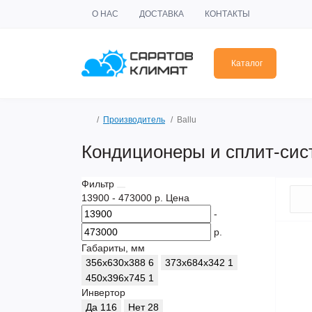
О НАС
ДОСТАВКА
КОНТАКТЫ
Каталог
Производитель
Ballu
Кондиционеры и сплит-сист
Фильтр
13900
-
473000
р.
Цена
-
р.
Габариты, мм
356x630x388
6
373х684х342
1
450х396х745
1
Инвертор
Да
116
Нет
28