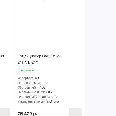
N8
Кондиционер Ballu BSW-
24HN1_24Y
В наличии
Инвертор:
Нет
На площадь (м2):
70
Обогрев (кВт):
7.20
Охлаждение (кВт):
7.05
Площадь действия (м2):
70
Управление по Wi-Fi:
Опция
75 470 р.