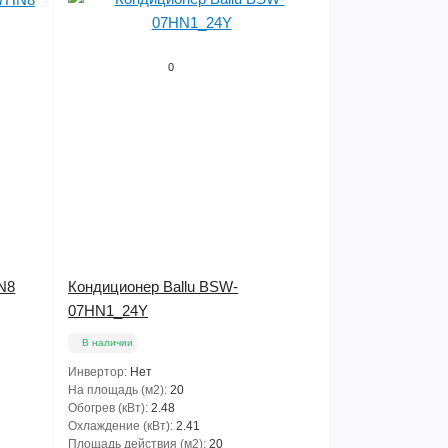
0
N8
Кондиционер Ballu BSW-
07HN1_24Y
В наличии
Инвертор:
Нет
На площадь (м2):
20
Обогрев (кВт):
2.48
Охлаждение (кВт):
2.41
Площадь действия (м2):
20