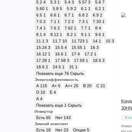
5.2
4
5.3
1
5.4
3
5.57
3
5.6
7
5.60
1
5.8
5
5.9
2
6.1
1
6.2
1
6.5
1
6.6
1
6.7
1
6.8
2
6.9
2
7.0
2
7.1
1
7.2
2
7.3
1
7.33
1
7.4
1
7.6
2
7.62
1
7.7
1
8
4
8.1
4
8.12
1
8.2
1
9.1
1
9.6
1
11.1
3
11.7
10
11.723
1
14
1
15
3
15.24
3
15.5
4
15.55
1
16
3
16.12
1
16.6
1
17
4
17.2
1
17.28
1
17.58
3
17.59
1
18.5
3
18.6
2
24.5
1
31
1
Показать еще 76
Скрыть
Энергоэффективность
A
115
A+
5
A++
25
B
20
C
21
D
10
E
4
А
4
Конд
Показать еще 1
Скрыть
30HN
Инвертор
Есть
65
Нет
143
В на
Зимний комплект
Инвер
Есть
18
Нет
23
Опция
5
На пло