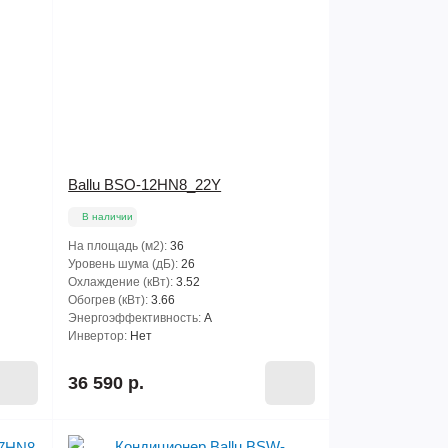
Ballu BSO-12HN8_22Y
В наличии
На площадь (м2):
36
Уровень шума (дБ):
26
Охлаждение (кВт):
3.52
Обогрев (кВт):
3.66
Энергоэффективность:
A
Инвертор:
Нет
36 590 р.