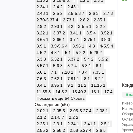
2.15
2
2.15-5.37
4
2.2
2
2.3
1
2.34
1
2.4
2
2.43
1
2.48
1
2.5
2
2.5-5.3
7
2.6
3
2.7
3
2.70-5.37
4
2.73
1
2.8
2
2.85
1
2.9
2
2.93
1
3
2
3-5.5
1
3.2
2
3.22
1
3.37
2
3.41
1
3.5
4
3.52
1
3.65
1
3.66
1
3.7
1
3.75
1
3.8
3
3.9
1
3.9-5.6
4
3.96
1
4
3
4-5.5
4
4.5
2
4.8
1
5
1
5.2
2
5.28
2
5.3
3
5.32
1
5.37
2
5.4
2
5.5
2
5.57
1
5.6
3
5.7
4
5.8
1
6
1
6.6
1
7
1
7.20
1
7.3
4
7.33
1
7.6
3
7.62
1
7.91
1
8
1
8.2
1
Конд
8.4
1
8.95
1
9
2
11
2
11.15
1
11.55
3
14.5
2
15.40
3
16
1
17
4
В на
Показать еще 64
Скрыть
Инвер
Охлаждение (кВт)
На пло
2.02
1
2.05
5
2.05-5.27
4
2.08
1
Обогре
2.1
2
2.1-5
7
2.2
2
Охлажд
2.25
1
2.3
1
2.34
1
2.41
1
2.5
1
Управл
2.55
2
2.58
2
2.58-5.27
4
2.6
5
Уровен