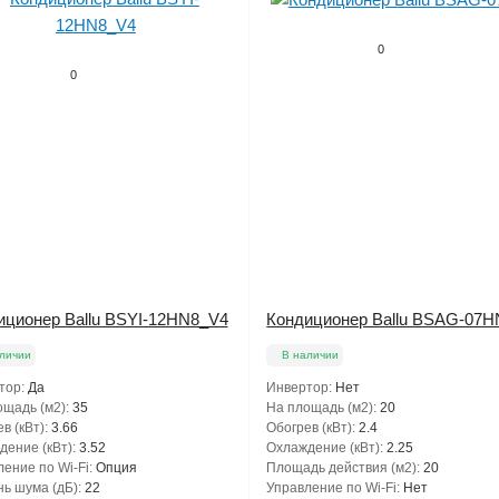
0
0
иционер Ballu BSYI-12HN8_V4
Кондиционер Ballu BSAG-07H
личии
В наличии
тор:
Да
Инвертор:
Нет
щадь (м2):
35
На площадь (м2):
20
в (кВт):
3.66
Обогрев (кВт):
2.4
ение (кВт):
3.52
Охлаждение (кВт):
2.25
ение по Wi-Fi:
Опция
Площадь действия (м2):
20
ь шума (дБ):
22
Управление по Wi-Fi:
Нет