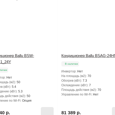
иционер Ballu BSW-
Кондиционер Ballu BSAG-24H
1_24Y
В наличии
личии
Инвертор:
Нет
На площадь (м2):
70
тор:
Нет
Обогрев (кВт):
7.3
щадь (м2):
50
Охлаждение (кВт):
7
в (кВт):
5.4
Площадь действия (м2):
70
ение (кВт):
5.3
Управление по Wi-Fi:
Нет
дь действия (м2):
50
ение по Wi-Fi:
Опция
40 р.
81 389 р.