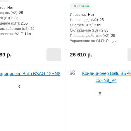
В наличии
тор:
Нет
щадь (м2):
25
Инвертор:
Нет
в (кВт):
2.6
На площадь (м2):
25
ение (кВт):
2.55
Обогрев (кВт):
2.85
дь действия (м2):
25
Охлаждение (кВт):
2.83
ение по Wi-Fi:
Нет
Площадь действия (м2):
25
Управление по Wi-Fi:
Опция
89 р.
26 610 р.
0
0