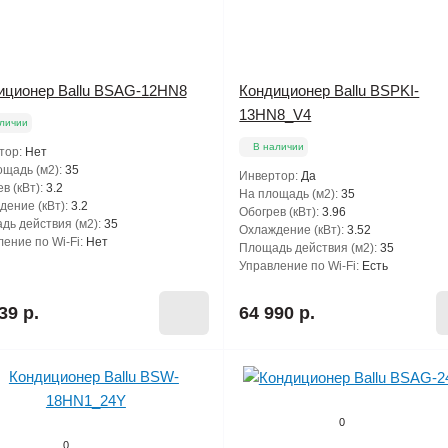
иционер Ballu BSAG-12HN8
Кондиционер Ballu BSPKI-
13HN8_V4
личии
В наличии
тор:
Нет
щадь (м2):
35
Инвертор:
Да
в (кВт):
3.2
На площадь (м2):
35
ение (кВт):
3.2
Обогрев (кВт):
3.96
дь действия (м2):
35
Охлаждение (кВт):
3.52
ение по Wi-Fi:
Нет
Площадь действия (м2):
35
Управление по Wi-Fi:
Есть
39 р.
64 990 р.
0
0