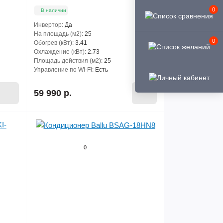
0
В наличии
Инвертор:
Да
На площадь (м2):
25
0
Обогрев (кВт):
3.41
Охлаждение (кВт):
2.73
Площадь действия (м2):
25
Управление по Wi-Fi:
Есть
59 990 р.
0