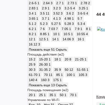
2.6-5
1
2.64
3
2.7
1
2.73
1
2.78
2
2.83
1
2.9
1
3.2
3
3.2-5
4
3.25
1
3.4
1
3.5
11
3.52
3
3.6
2
3.6-5
4
44 4
3.65
1
3.7
1
4.1
3
4.98
1
5
7
5.1
2
5.2
3
5.27
5
5.28
3
5.3
4
6.2
1
7
6
7.03
7
7.05
1
7.9
1
8
1
8.2
1
8.85
1
10
1
10.5
1
10.55
4
12
1
12.5
1
14
1
14.06
3
16
1
16.12
3
Показать еще 51
Скрыть
Площадь действия (м2)
15
2
15-20
1
18
1
20
8
21-25
1
25
9
26-30
1
30
3
31-35
2
35
9
50
12
51-55
1
61-70
1
70
11
85
1
100
1
105
3
140
4
160
3
175
1
Показать еще 13
Скрыть
Площадь помещения (м2)
20
1
25
1
35
1
50
1
70
1
Конд
Управление по Wi-Fi
Есть
10
Нет
31
Опция
27
В на