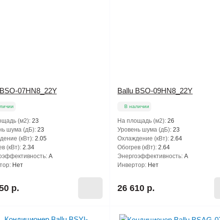
u BSO-07HN8_22Y
Ballu BSO-09HN8_22Y
личии
В наличии
щадь (м2):
23
На площадь (м2):
26
ь шума (дБ):
23
Уровень шума (дБ):
23
ение (кВт):
2.05
Охлаждение (кВт):
2.64
в (кВт):
2.34
Обогрев (кВт):
2.64
оэффективность:
A
Энергоэффективность:
A
тор:
Нет
Инвертор:
Нет
50 р.
26 610 р.