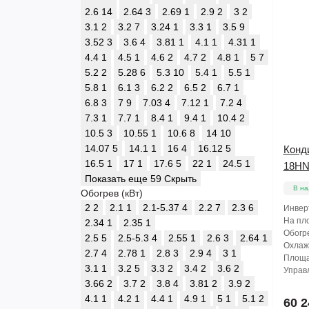
2.6
14
2.64
3
2.69
1
2.9
2
3
2
3.1
2
3.2
7
3.24
1
3.3
1
3.5
9
3.52
3
3.6
4
3.81
1
4.1
1
4.31
1
4.4
1
4.5
1
4.6
2
4.7
2
4.8
1
5
7
5.2
2
5.28
6
5.3
10
5.4
1
5.5
1
5.8
1
6.1
3
6.2
2
6.5
2
6.7
1
6.8
3
7
9
7.03
4
7.12
1
7.2
4
7.3
1
7.7
1
8.4
1
9.4
1
10.4
2
10.5
3
10.55
1
10.6
8
14
10
14.07
5
14.1
1
16
4
16.12
5
Конд
16.5
1
17
1
17.6
5
22
1
24.5
1
18HN
Показать еще 59
Скрыть
В на
Обогрев (кВт)
2
2
2.1
1
2.1-5.37
4
2.2
7
2.3
6
Инвер
На пло
2.34
1
2.35
1
Обогре
2.5
5
2.5-5.3
4
2.55
1
2.6
3
2.64
1
Охлажд
2.7
4
2.78
1
2.8
3
2.9
4
3
1
Площа
3.1
1
3.2
5
3.3
2
3.4
2
3.6
2
Управл
3.66
2
3.7
2
3.8
4
3.81
2
3.9
2
4.1
1
4.2
1
4.4
1
4.9
1
5
1
5.1
2
60 2