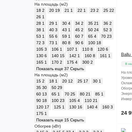
На площадь (м2)
18
2
20
19
21
1
22
1
23
2
25
22
26
1
28
1
29
1
30
4
34
2
35
21
36
2
38
1
40
3
43
1
45
2
50
24
52
3
53
1
55
6
59
1
60
7
65
4
70
23
72
3
73
1
80
8
90
6
100
18
105
3
106
1
107
1
110
8
120
6
Ball
130
6
140
15
142
1
160
8
161
1
165
1
170
2
175
4
300
2
В на
Показать еще 37
Скрыть
На пло
На площадь (м2)
Уровен
15
2
18
1
20
12
25
17
30
1
Охлажд
35
30
50
29
Обогре
60
13
65
1
70
25
80
21
85
1
Энерг
Инвер
90
18
100
23
105
4
110
21
120
17
125
1
130
16
140
4
160
3
24 9
175
1
Показать еще 15
Скрыть
Обогрев (кВт)