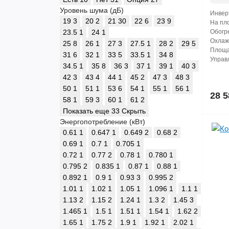
Уровень шума (дБ)
Инвер
19
3
20
2
21
30
22
6
23
9
На пло
23.5
1
24
1
Обогре
Охлажд
25
8
26
1
27
3
27.5
1
28
2
29
5
Площа
31
6
32
1
33
5
33.5
1
34
8
Управл
34.5
1
35
8
36
3
37
1
39
1
40
3
42
3
43
4
44
1
45
2
47
3
48
3
50
1
51
1
53
6
54
1
55
1
56
1
28 5
58
1
59
3
60
1
61
2
Показать еще 33
Скрыть
Энергопотребление (кВт)
0.61
1
0.647
1
0.649
2
0.68
2
0.69
1
0.7
1
0.705
1
0.72
1
0.77
2
0.78
1
0.780
1
0.795
2
0.835
1
0.87
1
0.88
1
0.892
1
0.9
1
0.93
3
0.995
2
1.01
1
1.02
1
1.05
1
1.096
1
1.1
1
1.13
2
1.15
2
1.24
1
1.3
2
1.45
3
1.465
1
1.5
1
1.51
1
1.54
1
1.62
2
1.65
1
1.75
2
1.9
1
1.92
1
2.02
1