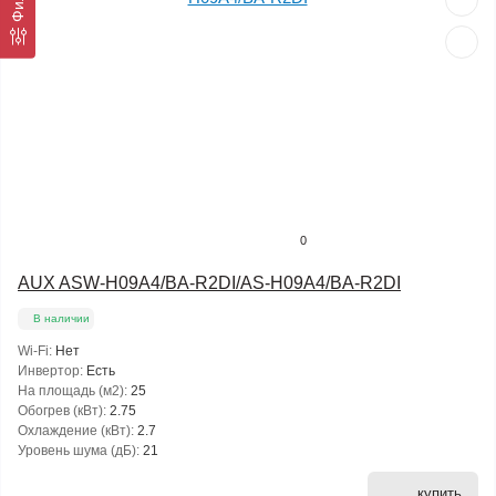
0
AUX ASW-H09A4/BA-R2DI/AS-H09A4/BA-R2DI
В наличии
Wi-Fi:
Нет
Инвертор:
Есть
На площадь (м2):
25
Обогрев (кВт):
2.75
Охлаждение (кВт):
2.7
Уровень шума (дБ):
21
купить