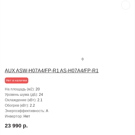
0
AUX ASW-H07A4/FP-R1 AS-H07A4/FP-R1
Нет в наличии
На площадь (м2):
20
Уровень шума (дБ):
24
Охлаждение (кВт):
2.1
Обогрев (кВт):
2.2
Энергоэффективность:
A
Инвертор:
Нет
23 990 р.