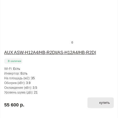
0
AUX ASW-H12A4/HB-R2DI/AS-H12A4/HB-R2DI
В наличии
Wi-Fi:
Есть
Инвертор:
Есть
На площадь (м2):
35
Обогрев (кВт):
3.9
Охлаждение (кВт):
3.5
Уровень шума (дБ):
21
купить
55 600 р.