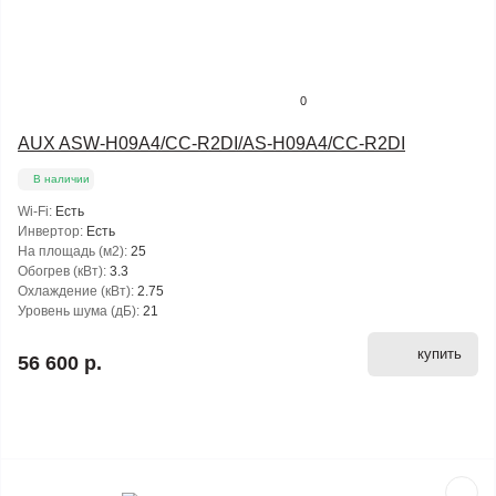
0
AUX ASW-H09A4/CС-R2DI/AS-H09A4/CC-R2DI
В наличии
Wi-Fi:
Есть
Инвертор:
Есть
На площадь (м2):
25
Обогрев (кВт):
3.3
Охлаждение (кВт):
2.75
Уровень шума (дБ):
21
купить
56 600 р.