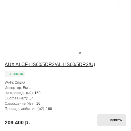
0
AUX ALCF-HS60/5DR2/AL-HS60/5DR2(U)
В наличии
Wi-Fi:
Опция
Инвертор:
Есть
На площадь (м2):
160
Обогрев (кВт):
17
Охлаждение (кВт):
16
Площадь действия (м2):
160
купить
209 400 р.