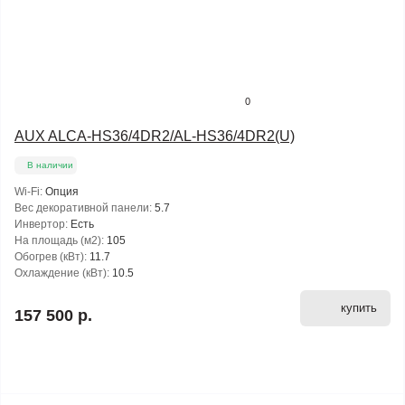
0
AUX ALCA-HS36/4DR2/AL-HS36/4DR2(U)
В наличии
Wi-Fi:
Опция
Вес декоративной панели:
5.7
Инвертор:
Есть
На площадь (м2):
105
Обогрев (кВт):
11.7
Охлаждение (кВт):
10.5
купить
157 500 р.