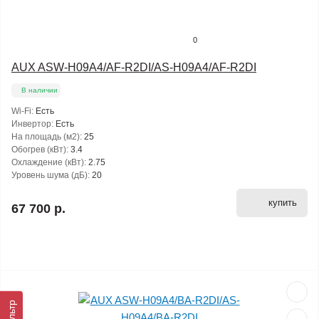
0
AUX ASW-H09A4/AF-R2DI/AS-H09A4/AF-R2DI
В наличии
Wi-Fi:
Есть
Инвертор:
Есть
На площадь (м2):
25
Обогрев (кВт):
3.4
Охлаждение (кВт):
2.75
Уровень шума (дБ):
20
купить
67 700 р.
Фильтр