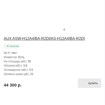
0
AUX ASW-H12A4/BA-R2DI/AS-H12A4/BA-R2DI
В наличии
Wi-Fi:
Нет
Инвертор:
Есть
На площадь (м2):
35
Обогрев (кВт):
3.6
Охлаждение (кВт):
3.5
Уровень шума (дБ):
21
купить
44 300 р.