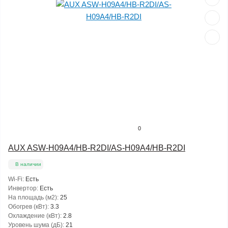
0
AUX ASW-H09A4/HB-R2DI/AS-H09A4/HB-R2DI
В наличии
Wi-Fi:
Есть
Инвертор:
Есть
На площадь (м2):
25
Обогрев (кВт):
3.3
Охлаждение (кВт):
2.8
Уровень шума (дБ):
21