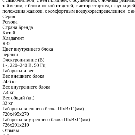
с самоочисткой, с вентиляцией, с осушением, с ночным режимо
таймером, с блокировкой от детей, с авторестартом, с функц
положения жалюзи, с комфортным воздухораспределением, с а
Серия
Persona
Страна Бренда
Китай
Хладагент
R32
Цвет внутреннего блока
черный
Электропитание (В)
1~, 220~240 В, 50 Гц
Габариты и вес
Вес внешнего блока
24.6 кг
Вес внутреннего блока
7.4 кг
Вес общий (кг.)
32 кг
Габариты внешнего блока ШхВхГ (мм)
720x495x270
Габариты внутреннего блока ШхВхГ (мм)
726x291x210
Отзывы