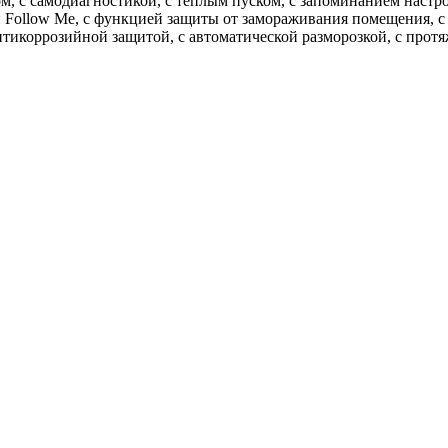
м, с самодиагностикой, с теплым пуском, с запоминанием настр
ией Follow Me, с функцией защиты от замораживания помещения,
нтикоррозийной защитой, с автоматической разморозкой, с про