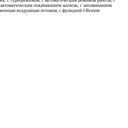
оек, с турборежимом, с автоматическим режимом работы, с
 с автоматическим покачиванием жалюзи, с запоминанием
тяженным воздушным потоком, с функцией I-Remote