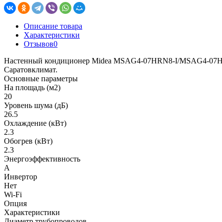
Описание товара
Характеристики
Отзывов
0
Настенный кондиционер Midea MSAG4-07HRN8-I/MSAG4-07HRN8-O
Саратовклимат.
Основные параметры
На площадь (м2)
20
Уровень шума (дБ)
26.5
Охлаждение (кВт)
2.3
Обогрев (кВт)
2.3
Энергоэффективность
A
Инвертор
Нет
Wi-Fi
Опция
Характеристики
Диаметр трубопроводов