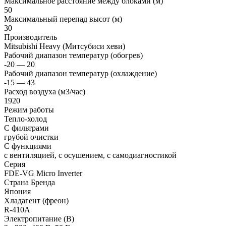
Максимальное расстояние между блоками (м)
50
Максимальный перепад высот (м)
30
Производитель
Mitsubishi Heavy (Митсубиси хеви)
Рабочий диапазон температур (обогрев)
-20 — 20
Рабочий диапазон температур (охлаждение)
-15 — 43
Расход воздуха (м3/час)
1920
Режим работы
Тепло-холод
С фильтрами
грубой очистки
С функциями
с вентиляцией, с осушением, с самодиагностикой
Серия
FDE-VG Micro Inverter
Страна Бренда
Япония
Хладагент (фреон)
R-410A
Электропитание (В)