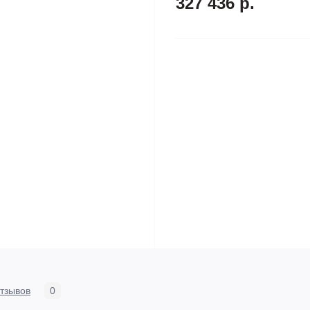
327 436 р.
тзывов
0