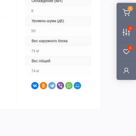
Охлаждение (кВт)
0
8
Уровень шума (дБ)
0
50
Вес наружного блока
0
74 кг
Вес общий
74 кг