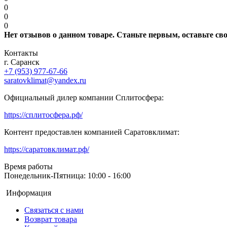
0
0
0
Нет отзывов о данном товаре. Станьте первым, оставьте св
Контакты
г. Саранск
+7 (953) 977-67-66
saratovklimat@yandex.ru
Официальный дилер компании Сплитосфера:
https://сплитосфера.рф/
Контент предоставлен компанией Саратовклимат:
https://саратовклимат.рф/
Время работы
Понедельник-Пятница: 10:00 - 16:00
Информация
Связаться с нами
Возврат товара